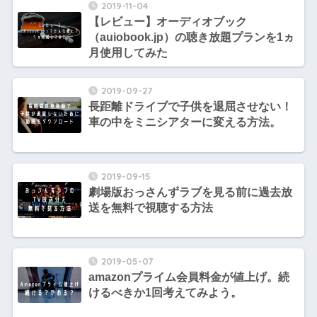
2019-11-04
【レビュー】オーディオブック
（auiobook.jp）の聴き放題プランを1ヵ
月使用してみた
2019-09-27
長距離ドライブで子供を退屈させない！
車の中をミニシアターに変える方法。
2019-09-15
劇場版おっさんずラブを見る前に過去放
送を無料で視聴する方法
2019-05-07
amazonプライム会員料金が値上げ。続
けるべきか1回考えてみよう。