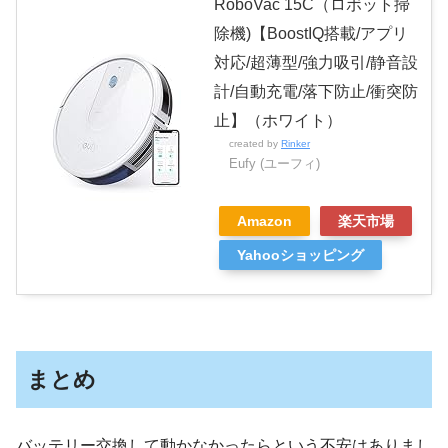
RoboVac 15C（ロボット掃
除機)【BoostIQ搭載/アプリ
対応/超薄型/強力吸引/静音設
計/自動充電/落下防止/衝突防
止】（ホワイト）
created by
Rinker
Eufy (ユーフィ)
Amazon
楽天市場
Yahooショッピング
まとめ
バッテリー交換して動かなかったらという不安はありまし