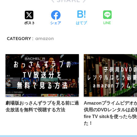
LINE
ポスト
シェア
はてブ
CATEGORY :
amazon
劇場版おっさんずラブを見る前に過
Amazonプライムビデオ
去放送を無料で視聴する方法
供用のDVDレンタルは必
fire TV sitckを使った
た！