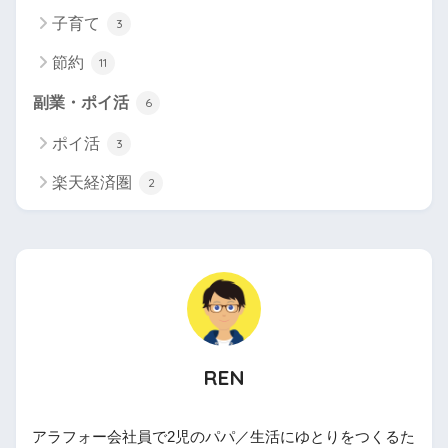
子育て
3
節約
11
副業・ポイ活
6
ポイ活
3
楽天経済圏
2
REN
アラフォー会社員で2児のパパ／生活にゆとりをつくるた